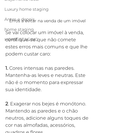
Luxury home staging
Antes e depois
Erros a evitar na venda de um imóvel
home staging
Se vai colocar um imóvel à venda, 
HOME STAGING
certifique-se que não comete 
estes erros mais comuns e que lhe 
podem custar caro:
1.
 Cores intensas nas paredes. 
Mantenha-as leves e neutras. Este 
não é o momento para expressar 
sua identidade.
2
. Exagerar nos bejes é monótono. 
Mantendo as paredes e o chão 
neutros, adicione alguns toques de 
cor nas almofadas, acessórios, 
quadros e flores.