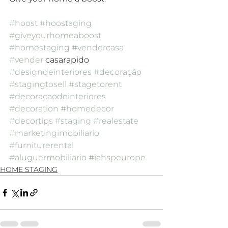
#hoost
#hoostaging
#giveyourhomeaboost
#homestaging
#vendercasa
#vender
 casarapido 
#designdeinteriores
#decoração
#stagingtosell
#stagetorent
#decoracaodeinteriores
#decoration
#homedecor
#decortips
#staging
#realestate
#marketingimobiliario
#furniturerental
#aluguermobiliario
#iahspeurope
HOME STAGING