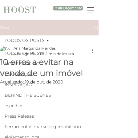
Pedir Orçamento
Post
TODOS OS POSTS
Ana Margarida Mendes
TODOS OS POSTS
4 de ago. de 2019
2 min de leitura
10 erros a evitar na
HOME STAGING
venda de um imóvel
DECORAÇÃO
Atualizado:
19 de out. de 2020
INSPIRAÇÃO
BEHIND THE SCENES
espelhos
Press Release
Ferramentas marketing imobiliário
alojamento local