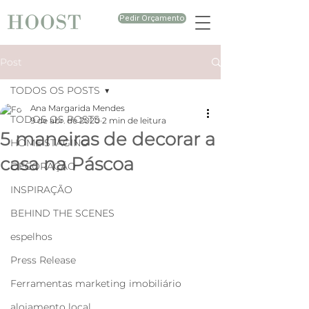
Pedir Orçamento
Post
TODOS OS POSTS
Ana Margarida Mendes
TODOS OS POSTS
9 de abr. de 2020
2 min de leitura
5 maneiras de decorar a
HOME STAGING
casa na Páscoa
DECORAÇÃO
INSPIRAÇÃO
BEHIND THE SCENES
espelhos
Press Release
Ferramentas marketing imobiliário
alojamento local