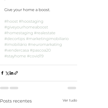
Give your home a boost.
#hoost
#hoostaging
#giveyourhomeaboost
#homestaging
#realestate
#decortips
#marketingimobiliario
#imobiliário
#neuromarkating
#vendercasa
#pascoa20
#stayhome
#covid19
Ver tudo
Posts recentes