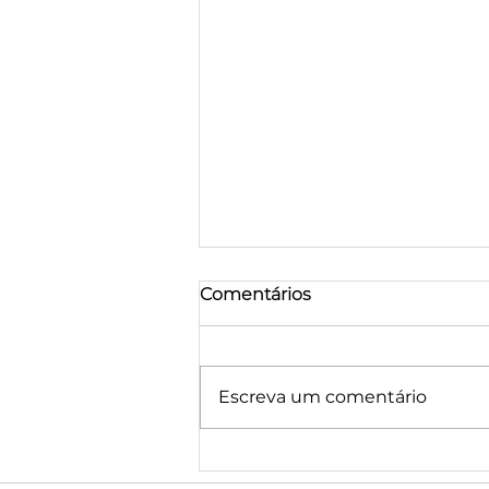
Comentários
Escreva um comentário
Home Staging em Borba:
4 castas, 4 casas e um