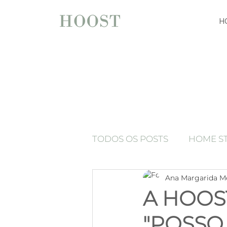
H
TODOS OS POSTS
HOME S
Ana Margarida M
espelhos
Press Release
A HOOS
"POSSO
Luxury home staging