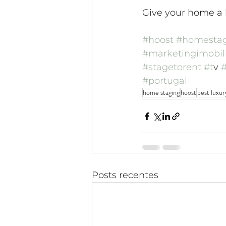
Give your home a 
#hoost
#homesta
#marketingimobili
#stagetorent
#t
v 
#
#portugal
home staging
hoost
best luxur
Posts recentes