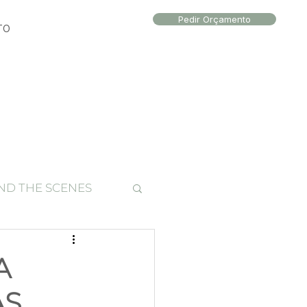
Pedir Orçamento
TO
ND THE SCENES
to local
A
AS