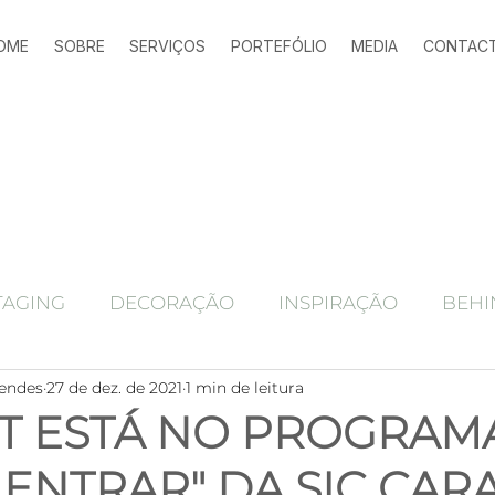
OME
SOBRE
SERVIÇOS
PORTEFÓLIO
MEDIA
CONTAC
TAGING
DECORAÇÃO
INSPIRAÇÃO
BEHI
endes
27 de dez. de 2021
1 min de leitura
Ferramentas marketing imobiliário
alojamen
T ESTÁ NO PROGRAM
 ENTRAR" DA SIC CAR
Antes e depois
home staging
HOME STAGING