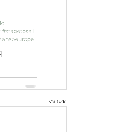
io
r
#stagetosell
#iahspeurope
r
Ver tudo