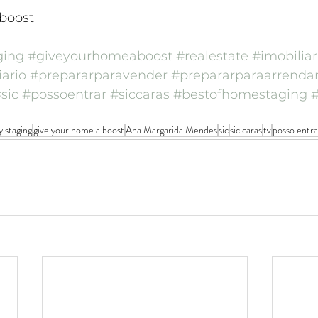
boost
ging
#giveyourhomeaboost
#realestate
#imobiliar
ario
#prepararparavender
#prepararparaarrenda
sic
#possoentrar
#siccaras
#bestofhomestaging
y staging
give your home a boost
Ana Margarida Mendes
sic
sic caras
tv
posso entra