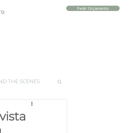
Pedir Orçamento
TO
ND THE SCENES
to local
vista
g