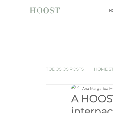
H
TODOS OS POSTS
HOME S
Ana Margarida M
espelhos
Press Release
A HOOST 
interna
Luxury home staging