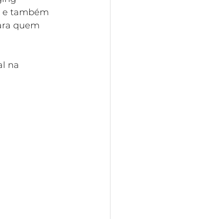
l e também 
para quem 
l na 