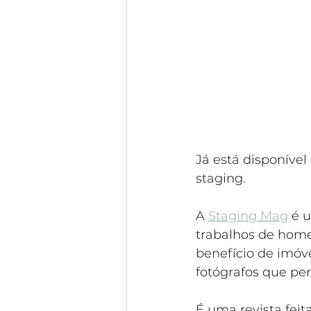
Já está disponível
staging.
A 
Staging Mag
 é 
trabalhos de home
benefício de imóv
fotógrafos que pe
É uma revista feit