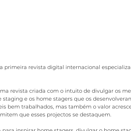
 a primeira revista digital internacional especial
uma revista criada com o intuito de divulgar os me
 staging e os home stagers que os desenvolveram
eis bem trabalhados, mas também o valor acresce
rmitem que esses projectos se destaquem.
a para inspirar home stagers, divulgar o home sta