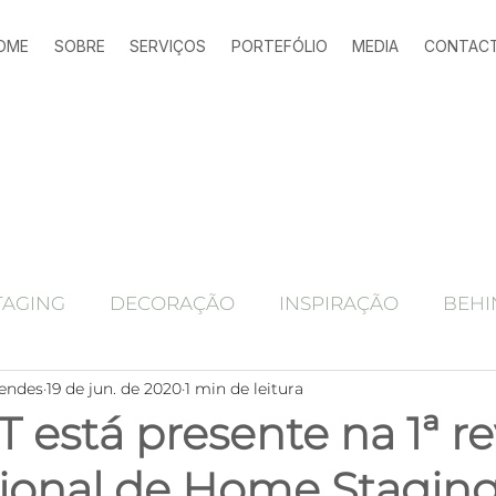
OME
SOBRE
SERVIÇOS
PORTEFÓLIO
MEDIA
CONTAC
TAGING
DECORAÇÃO
INSPIRAÇÃO
BEHI
endes
19 de jun. de 2020
1 min de leitura
Ferramentas marketing imobiliário
alojamen
está presente na 1ª re
cional de Home Stagin
Antes e depois
home staging
HOME STAGING