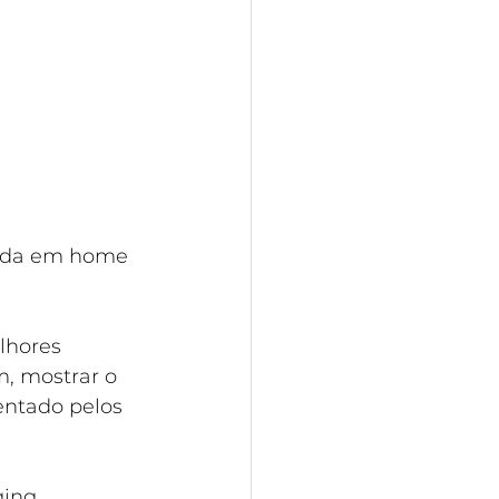
izada em home 
lhores 
, mostrar o 
ntado pelos 
ging 