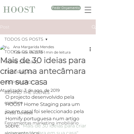
Pedir Orçamento
Post
TODOS OS POSTS
Ana Margarida Mendes
TODOS OS POSTS
7 de nov. de 2018
1 min de leitura
Mais de 30 ideias para
HOME STAGING
criar uma antecâmara
DECORAÇÃO
em sua casa
INSPIRAÇÃO
Atualizado:
3 de ago. de 2019
BEHIND THE SCENES
O projecto desenvolvido pela 
espelhos
HOOST Home Staging para um 
jovem casal foi seleccionado pela 
Press Release
Homify portuguesa num artigo 
Ferramentas marketing imobiliário
sobre: 
"Mais de 30 ideias para criar 
uma antecâmara em sua casa"
alojamento local