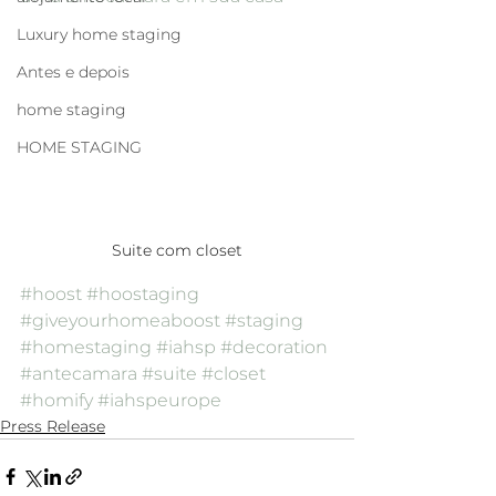
Luxury home staging
Antes e depois
home staging
HOME STAGING
Suite com closet
#hoost
#hoostaging
#giveyourhomeaboost
#staging
#homestaging
#iahsp
#decoration
#antecamara
#suite
#closet
#homify
#iahspeurope
Press Release