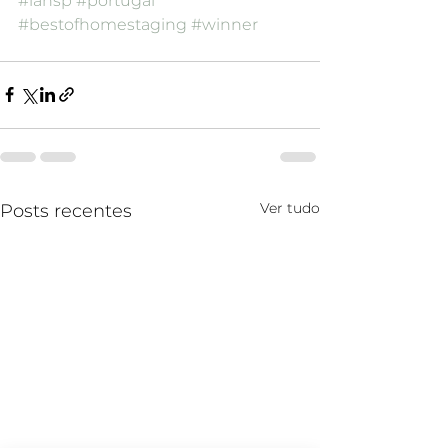
#iahsp
#portugal
#bestofhomestaging
#winner
Ver tudo
Posts recentes