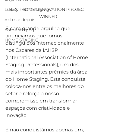
BEST HOME RENOVATION PROJECT 
Luxury home staging
WINNER
Antes e depois
É com grande orgulho que 
home staging
anunciamos que fomos 
HOME STAGING
distinguidos internacionalmente 
nos Óscares da IAHSP 
(International Association of Home 
Staging Professionals), um dos 
mais importantes prémios da área 
do Home Staging. Esta conquista 
coloca-nos entre os melhores do 
setor e reforça o nosso 
compromisso em transformar 
espaços com criatividade e 
inovação.
E não conquistámos apenas um, 