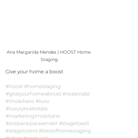
Ana Margarida Mendes | HOOST Home 
Staging
Give your home a boost
#hoost
#homestaging
#giveyourhomeaboost
#realestate
#imobiliario
#luxo
#luxuryrealestate
#marketingimobiliario
#prepararparavender
#stagetosell
#stagetorent
#bestofhomestaging