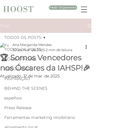
Pedir Orçamento
Post
TODOS OS POSTS
Ana Margarida Mendes
TODOS OS POSTS
30 de mar. de 2025
2 min de leitura
🏆 Somos Vencedores
HOME STAGING
nos Óscares da IAHSP!🎉
DECORAÇÃO
Atualizado:
31 de mar. de 2025
INSPIRAÇÃO
BEHIND THE SCENES
espelhos
Press Release
Ferramentas marketing imobiliário
alojamento local