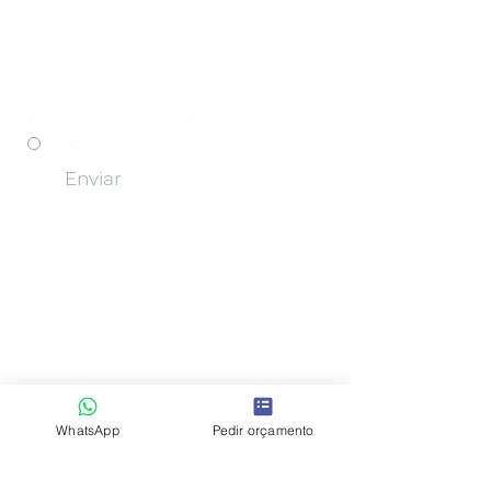
Política de Privacidade
Li e concordei com a
*
Aceito
Enviar
Explorar
Como Trabalhamos
Antes & Depois
Testemunhos
Vantagens do Home Staging
WhatsApp
Pedir orçamento
O que é Home Staging
Porque Trabalhar com a HOOST