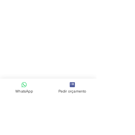
Home Staging estratégico para venda,
arrendamento e alojamento local. Espaços
pensados para valorizar imóveis, acelerar
vendas e reforçar a perceção de valor.
Rua Fialho de Almeida nº14, 2º esq, Esc
EB7
1079 - 129
Lisboa, Portugal
+351 914 780 366
/
info@hoost.pt
WhatsApp
Pedir orçamento