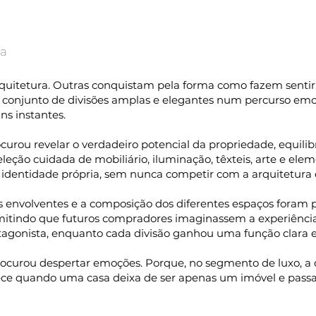
da
quitetura. Outras conquistam pela forma como fazem sentir
 um conjunto de divisões amplas e elegantes num percurso em
s instantes.
rou revelar o verdadeiro potencial da propriedade, equilibr
eção cuidada de mobiliário, iluminação, têxteis, arte e ele
identidade própria, sem nunca competir com a arquitetura 
ras envolventes e a composição dos diferentes espaços foram
mitindo que futuros compradores imaginassem a experiência d
agonista, enquanto cada divisão ganhou uma função clara e
procurou despertar emoções. Porque, no segmento de luxo, 
ece quando uma casa deixa de ser apenas um imóvel e passa 