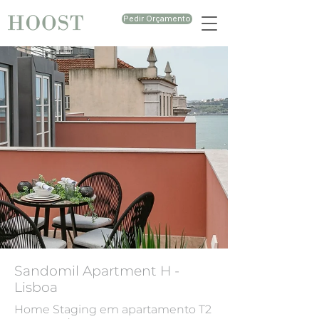
Pedir Orçamento
Sandomil Apartment H -
Lisboa
Home Staging em apartamento T2