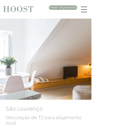
Pedir Orçamento
São Lourenço
Decoração de T2 para alojamento
local