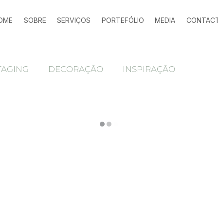
OME
SOBRE
SERVIÇOS
PORTEFÓLIO
MEDIA
CONTAC
TAGING
DECORAÇÃO
INSPIRAÇÃO
espelhos
Press Release
biliário
alojamento local
Antes e depois
home staging