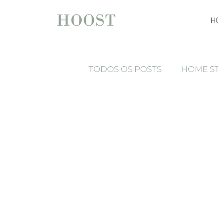
H
TODOS OS POSTS
HOME S
BEHIND THE SCENES
Ferramentas marketing imo
Luxury home staging