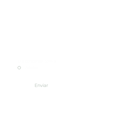
Li e concordei com a
*
7
Política de Privacidade
Aceito
Enviar