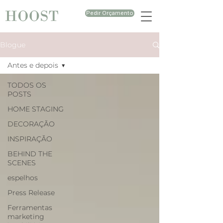
Pedir Orçamento
Blogue
Antes e depois
TODOS OS
POSTS
HOME STAGING
DECORAÇÃO
INSPIRAÇÃO
BEHIND THE
SCENES
espelhos
Press Release
Ferramentas
marketing