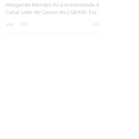
A CEO e home stager da HOOST, Ana
Margarida Mendes foi a entrevistada do
Canal Líder do Gestor da GS&IMR. Foi
uma conversa sobre o...