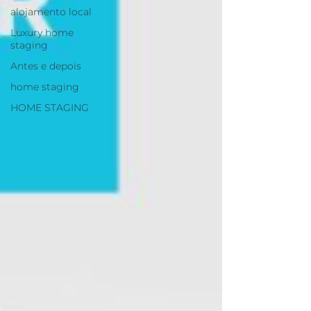
alojamento local
Luxury home
staging
Antes e depois
home staging
HOME STAGING