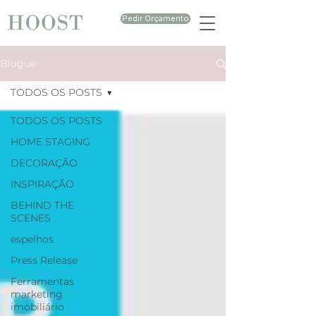
Pedir Orçamento
Blogue
TODOS OS POSTS
TODOS OS POSTS
HOME STAGING
DECORAÇÃO
INSPIRAÇÃO
BEHIND THE
SCENES
espelhos
Press Release
Ferramentas
marketing
imobiliário