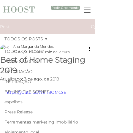
Pedir Orçamento
Post
TODOS OS POSTS
Ana Margarida Mendes
TODOS OS POSTS
23 de jul. de 2019
1 min de leitura
Best of Home Staging
HOME STAGING
2019
DECORAÇÃO
Atualizado:
3 de ago. de 2019
INSPIRAÇÃO
BEHIND THE SCENES
https://youtu.be/t76_i8OMcSE
espelhos
Press Release
Ferramentas marketing imobiliário
alojamento local