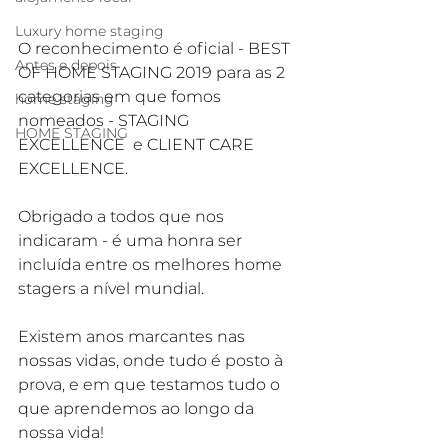
Luxury home staging
O reconhecimento é oficial - BEST 
Antes e depois
OF HOME STAGING 2019 para as 2 
categorias em que fomos 
home staging
nomeados - STAGING 
HOME STAGING
EXCELLENCE  e CLIENT CARE 
EXCELLENCE.
Obrigado a todos que nos 
indicaram - é uma honra ser 
incluída entre os melhores home 
stagers a nível mundial. 
Existem anos marcantes nas 
nossas vidas, onde tudo é posto à 
prova, e em que testamos tudo o 
que aprendemos ao longo da 
nossa vida! 