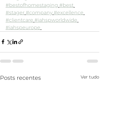
#bestofhomestaging
#best
#stager
#company
#excellence
#clientcare
#iahspworldwide
#iahspeurope
Ver tudo
Posts recentes