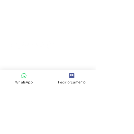
pensados para valorizar imóveis, acelerar
vendas e reforçar a perceção de valor.
Rua Fialho de Almeida nº14, 2º esq, Esc
EB7
1079 - 129
Lisboa, Portugal
+351 914 780 366
/
info@hoost.pt
WhatsApp
Pedir orçamento
Política de Privacidade