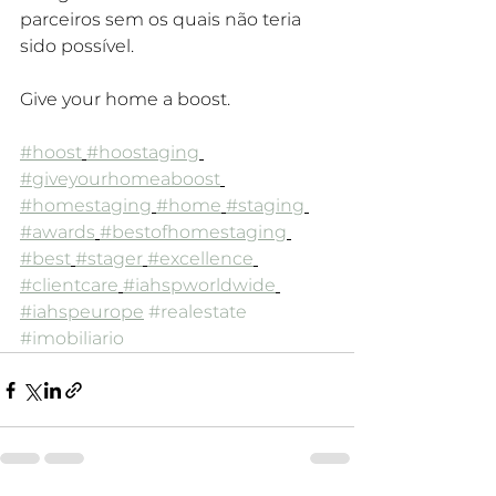
parceiros sem os quais não teria 
sido possível.
Give your home a boost.
#hoost
#hoostaging
#giveyourhomeaboost
#homestaging
#home
#staging
#awards
#bestofhomestaging
#best
#stager
#excellence
#clientcare
#iahspworldwide
#iahspeurope
#realestate
#imobiliario