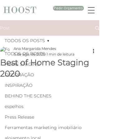
Pedir Orçamento
Post
TODOS OS POSTS
Ana Margarida Mendes
TODOS OS POSTS
5 de ago. de 2020
1 min de leitura
Best of Home Staging
HOME STAGING
2020
DECORAÇÃO
INSPIRAÇÃO
BEHIND THE SCENES
espelhos
Press Release
Ferramentas marketing imobiliário
alojamento local