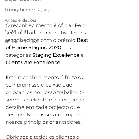
Luxury home staging
Antes e depois
O reconhecimento é oficial. 
Pelo 
home staging
segundo ano consecutivo fomos 
reconhecidos com o prémio 
Best 
HOME STAGING
of Home Staging 2020
 nas 
categorias 
Staging Excellence
 e 
Client Care Excellence
.
Este reconhecimento é fruto do 
compromisso e paixão que 
colocamos no nosso trabalho. O 
serviço ao cliente e a atenção ao 
detalhe em cada projecto que 
desenvolvemos serão sempre os 
nossos princípios orientadores.
Obrigada a todos os clientes e 