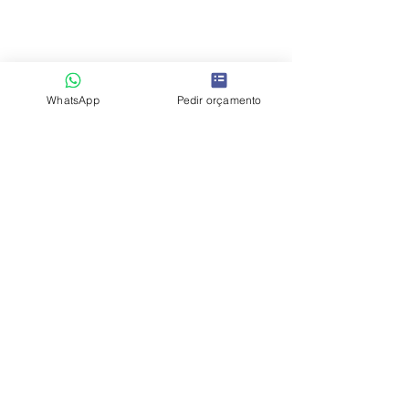
WhatsApp
Pedir orçamento
Política de Privacidade
Li e concordei com a
*
Aceito
Enviar
Explorar
Como Trabalhamos
Antes & Depois