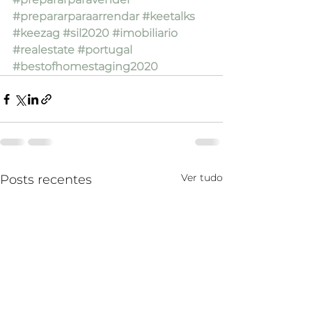
#prepararparaarrendar
#keetalks
#keezag
#sil2020
#imobiliario
#realestate
#portugal
#bestofhomestaging2020
Ver tudo
Posts recentes