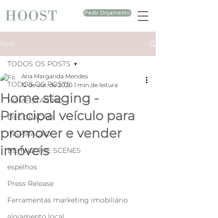
Pedir Orçamento
Post
TODOS OS POSTS
Ana Margarida Mendes
TODOS OS POSTS
12 de out. de 2020
1 min de leitura
Home staging -
HOME STAGING
Principal veículo para
DECORAÇÃO
promover e vender
INSPIRAÇÃO
imóveis
BEHIND THE SCENES
espelhos
Press Release
Ferramentas marketing imobiliário
alojamento local