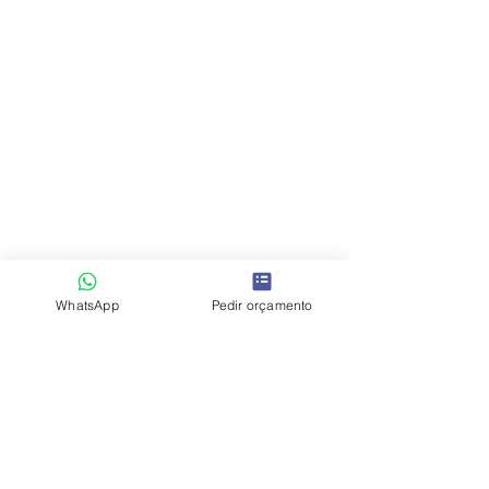
arrendamento e alojamento local. Espaços
pensados para valorizar imóveis, acelerar
vendas e reforçar a perceção de valor.
Rua Fialho de Almeida nº14, 2º esq, Esc
EB7
1079 - 129
Lisboa, Portugal
+351 914 780 366
/
info@hoost.pt
WhatsApp
Pedir orçamento