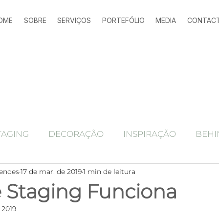
OME
SOBRE
SERVIÇOS
PORTEFÓLIO
MEDIA
CONTAC
TAGING
DECORAÇÃO
INSPIRAÇÃO
BEHI
endes
17 de mar. de 2019
1 min de leitura
Ferramentas marketing imobiliário
alojamen
Staging Funciona
 2019
Antes e depois
home staging
HOME STAGING