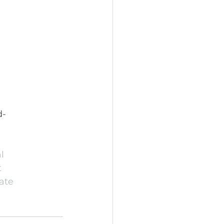
d-
l
t
ate