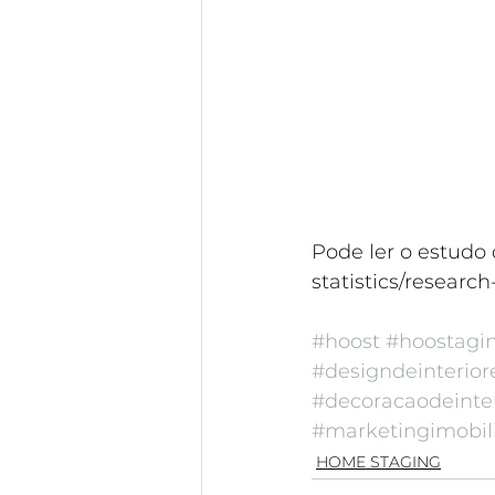
Pode ler o estudo
statistics/researc
#hoost
#hoostagi
#designdeinterior
#decoracaodeinter
#marketingimobili
HOME STAGING