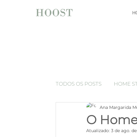
H
TODOS OS POSTS
HOME S
Ana Margarida M
espelhos
Press Release
O Home 
Atualizado:
3 de ago. de
Luxury home staging