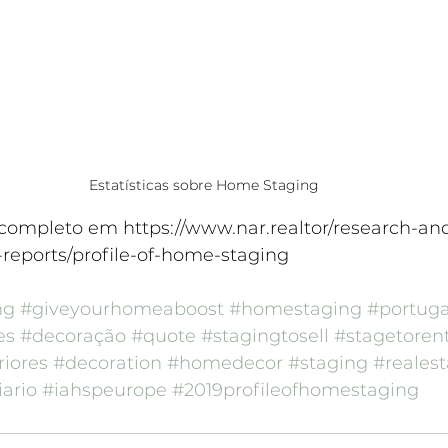
Estatísticas sobre Home Staging
 completo em https://www.nar.realtor/research-an
h-reports/profile-of-home-staging
ng
#giveyourhomeaboost
#homestaging
#portuga
es
#decoração
#quote
#stagingtosell
#stagetoren
iores
#decoration
#homedecor
#staging
#realest
ario
#iahspeurope
#2019profileofhomestaging