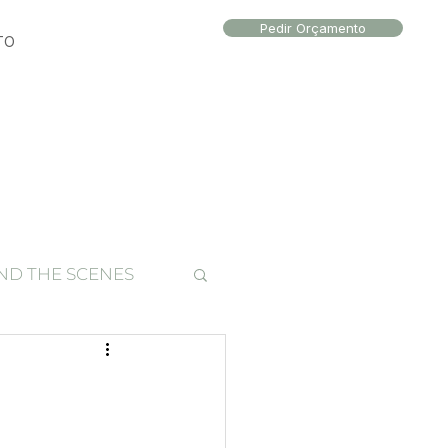
Pedir Orçamento
TO
ND THE SCENES
to local