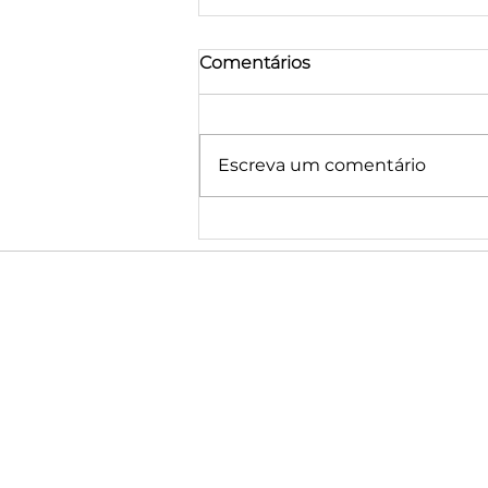
Comentários
Escreva um comentário
Home Staging em Borba:
4 castas, 4 casas e um
conceito único para
enoturismo
Contacte-nos
Home Staging estratégico para venda,
arrendamento e alojamento local. Espaços
pensados para valorizar imóveis, acelerar
vendas e reforçar a perceção de valor.