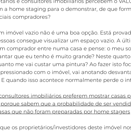
tários e consultores imobiliários percebem o VAL
m a home staging para o demonstrar, de que for
ciais compradores?
m imóvel vazio não é uma boa opção. Está provad
ssoas consegue visualizar um espaço vazio. A últ
m comprador entre numa casa e pense: o meu so
antar que eu tenho é muito grande? Neste quart
nto me vai custar uma pintura? Ao fazer isto foco
mpressionado com o imóvel, vai anotando desvant
E quando isso acontece normalmente perde o int
consultores imobiliários preferem mostrar casas 
 porque sabem que a probabilidade de ser vendid
asas que não foram preparadas por home stagers
 que os proprietários/investidores deste imóvel no