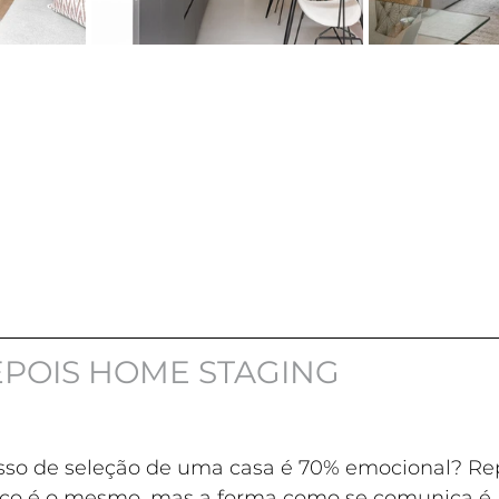
EPOIS HOME STAGING
sso de seleção de uma casa é 70% emocional? Re
paço é o mesmo, mas a forma como se comunica é 