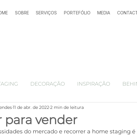
OME
SOBRE
SERVIÇOS
PORTEFÓLIO
MEDIA
CONTAC
TAGING
DECORAÇÃO
INSPIRAÇÃO
BEHI
endes
11 de abr. de 2022
2 min de leitura
Ferramentas marketing imobiliário
alojamen
r para vender
ssidades do mercado e recorrer a home staging é 
Antes e depois
home staging
HOME STAGING