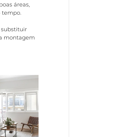
oas áreas, 
o tempo.
substituir 
m a montagem 