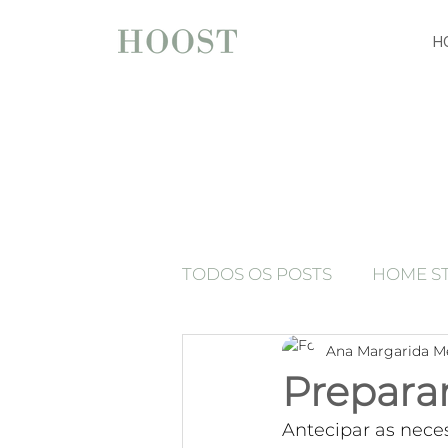
H
TODOS OS POSTS
HOME S
Ana Margarida M
espelhos
Press Release
Prepara
Antecipar as nece
Luxury home staging