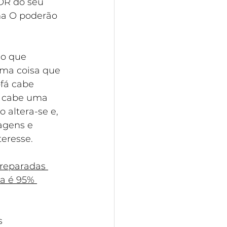
OR do seu 
ma O poderão 
o que 
ima coisa que 
fá cabe 
o cabe uma 
 altera-se e, 
agens e 
eresse.
preparadas 
a é 95% 
s 