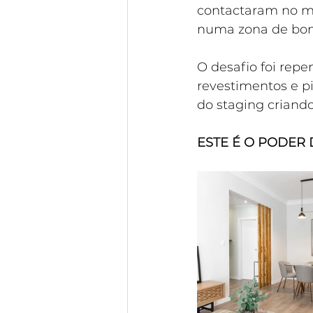
contactaram no m
numa zona de bon
O desafio foi repen
revestimentos e p
do staging criand
ESTE É O PODER