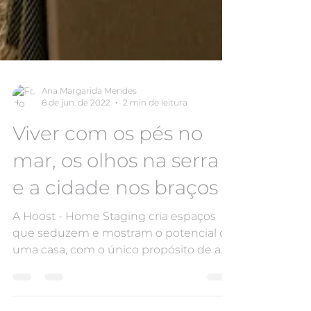
Ana Margarida Mendes
6 de jun. de 2022
2 min de leitura
Viver com os pés no
mar, os olhos na serra
e a cidade nos braços
A Hoost - Home Staging cria espaços
que seduzem e mostram o potencial de
uma casa, com o único propósito de a