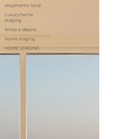
alojamento local
Luxury home
staging
Antes e depois
home staging
HOME STAGING