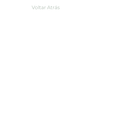
vender ou alugar de forma mais
Voltar Atrás