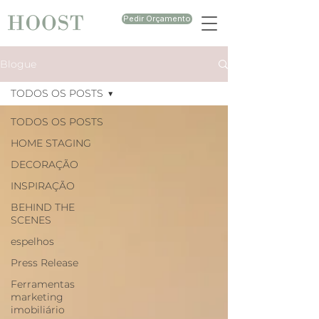
Pedir Orçamento
Blogue
TODOS OS POSTS
TODOS OS POSTS
HOME STAGING
DECORAÇÃO
INSPIRAÇÃO
BEHIND THE
SCENES
espelhos
Press Release
Ferramentas
marketing
imobiliário