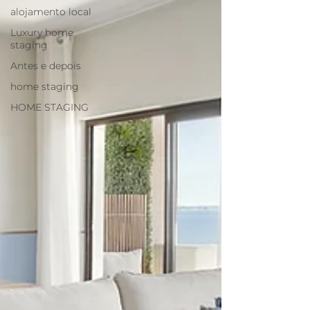
alojamento local
Luxury home
staging
Antes e depois
home staging
HOME STAGING