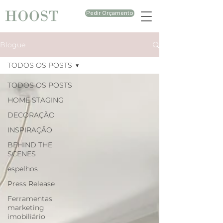
Pedir Orçamento
Blogue
TODOS OS POSTS
TODOS OS POSTS
HOME STAGING
DECORAÇÃO
INSPIRAÇÃO
BEHIND THE
SCENES
espelhos
Press Release
Ferramentas
marketing
imobiliário