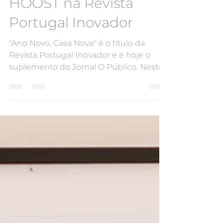
HOOST na Revista
Portugal Inovador
"Ano Novo, Casa Nova" é o título da
Revista Portugal Inovador e é hoje o
suplemento do Jornal O Público. Neste
especial, são pela...