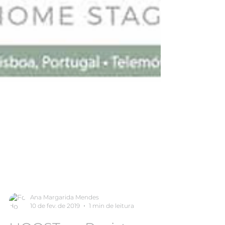
Ana Margarida Mendes
10 de fev. de 2019
1 min de leitura