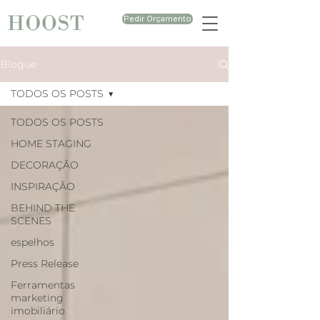
Pedir Orçamento
Blogue
TODOS OS POSTS
TODOS OS POSTS
HOME STAGING
DECORAÇÃO
INSPIRAÇÃO
BEHIND THE
SCENES
espelhos
Press Release
Ferramentas
marketing
imobiliário