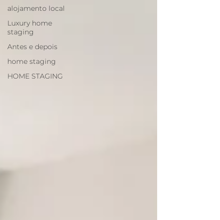
alojamento local
Luxury home
staging
Antes e depois
home staging
HOME STAGING