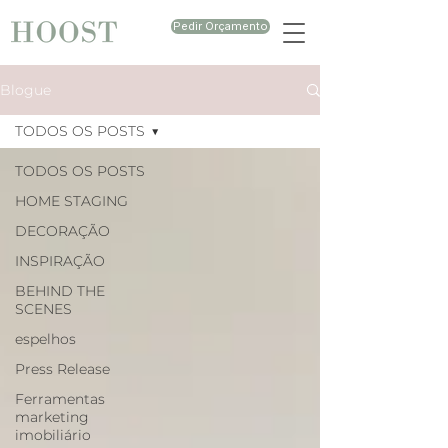
Pedir Orçamento
Blogue
TODOS OS POSTS
TODOS OS POSTS
HOME STAGING
DECORAÇÃO
INSPIRAÇÃO
BEHIND THE
SCENES
espelhos
Press Release
Ferramentas
marketing
imobiliário