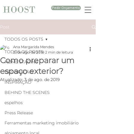
Pedir Orçamento
Post
TODOS OS POSTS
Ana Margarida Mendes
TODOS OS POSTS
21 de ago. de 2018
2 min de leitura
Como preparar um
HOME STAGING
espaço exterior?
DECORAÇÃO
Atualizado:
3 de ago. de 2019
INSPIRAÇÃO
BEHIND THE SCENES
espelhos
Press Release
Ferramentas marketing imobiliário
alojamento local