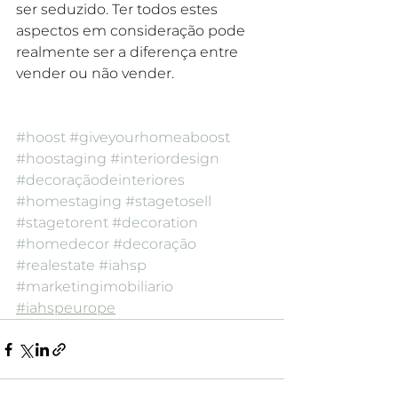
ser seduzido. Ter todos estes 
aspectos em consideração pode 
realmente ser a diferença entre 
vender ou não vender.
#hoost
#giveyourhomeaboost
#hoostaging
#interiordesign
#decoraçãodeinteriores
#homestaging
#stagetosell
#stagetorent
#decoration
#homedecor
#decoração
#realestate
#iahsp
#marketingimobiliario
#iahspeurope