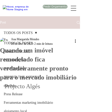
Pedir Orçamento
Post
TODOS OS POSTS
Ana Margarida Mendes
TODOS OS POSTS
26 de dez. de 2025
2 min de leitura
Quando um imóvel
HOME STAGING
remodelado fica
DECORAÇÃO
verdadeiramente pronto
INSPIRAÇÃO
para o mercado imobiliário
BEHIND THE SCENES
Projecto Algés
espelhos
Press Release
Ferramentas marketing imobiliário
alojamento local