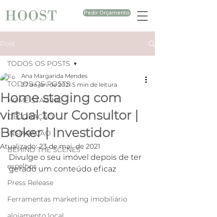
Pedir Orçamento
Post
TODOS OS POSTS
Ana Margarida Mendes
TODOS OS POSTS
27 de jan. de 2021
5 min de leitura
Home staging com
HOME STAGING
virtual tour Consultor |
DECORAÇÃO
Broker | Investidor
INSPIRAÇÃO
Atualizado:
23 de mai. de 2021
BEHIND THE SCENES
Divulge o seu imóvel depois de ter 
espelhos
gerado um conteúdo eficaz
Press Release
Ferramentas marketing imobiliário
alojamento local