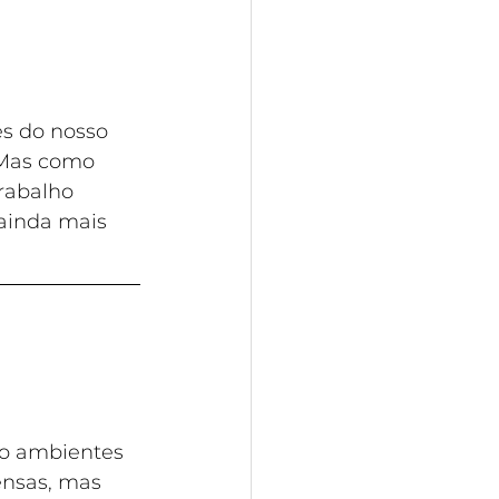
s do nosso 
 Mas como 
rabalho 
ainda mais 
do ambientes 
ensas, mas 