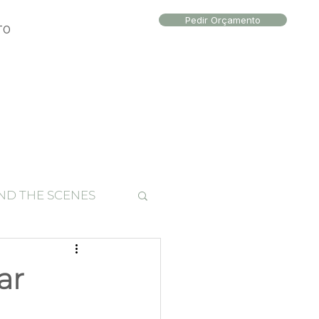
Pedir Orçamento
TO
ND THE SCENES
to local
ar