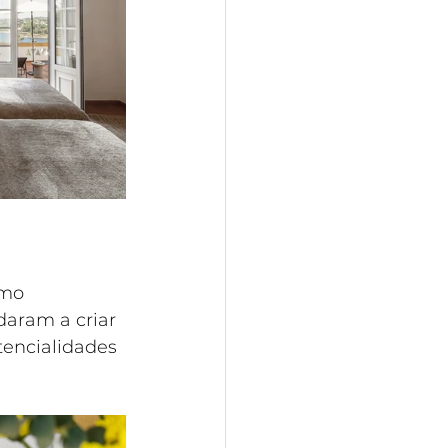
omo 
daram a criar 
encialidades 