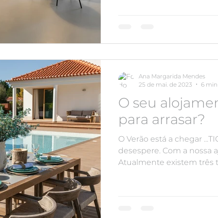
Ana Margarida Mendes
25 de mai. de 2023
6 min 
O seu alojamen
para arrasar?
O Verão está a chegar ...T
desespere. Com a nossa a
Atualmente existem três ti