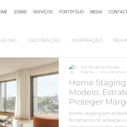
OME
SOBRE
SERVIÇOS
PORTEFÓLIO
MEDIA
CONTAC
TAGING
DECORAÇÃO
INSPIRAÇÃO
BEHI
Ferramentas marketing imobiliário
alojamen
Ana Margarida Mendes
11 de fev.
3 min de leitura
Home Staging
Antes e depois
home staging
HOME STAGING
Modelo: Estrat
Proteger Marg
Vendas
Home staging em andare
ferramenta de acelação
reduzir negociação, pro