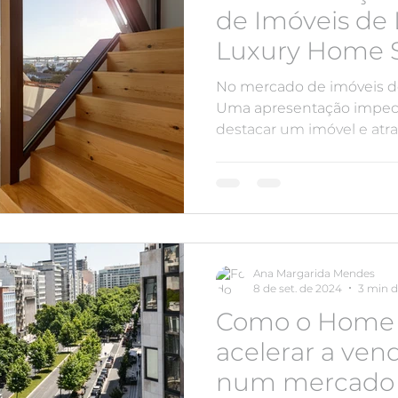
de Imóveis de 
Luxury Home 
No mercado de imóveis de
Uma apresentação impecá
destacar um imóvel e atrai
Ana Margarida Mendes
8 de set. de 2024
3 min d
Como o Home 
acelerar a ven
num mercado 