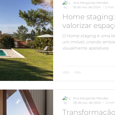
Ana Margarida Mendes
18 de nov. de 2024
2 min 
Home staging: 
valorizar espaç
O Home staging é uma técn
um imóvel, criando ambie
visualmente apelativos
Ana Margarida Mendes
28 de out. de 2024
2 min 
Transformação 