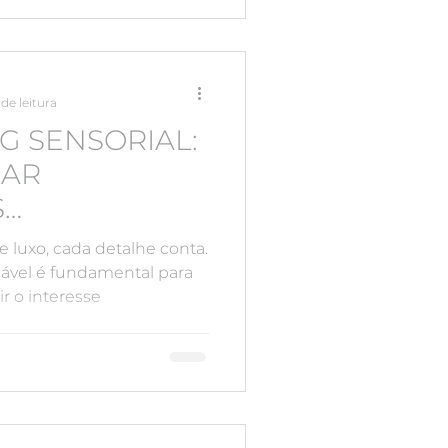
de leitura
G SENSORIAL:
IAR
S
 NO MERCADO
 luxo, cada detalhe conta.
vel é fundamental para
r o interesse