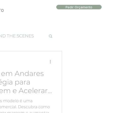
Pedir Orçamento
TO
ND THE SCENES
to local
 em Andares
égia para
em e Acelerar
s modelo é uma
 comercial. Descubra como
teger margem e aumentar o