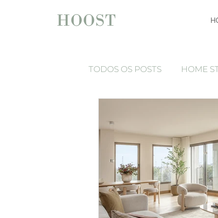
H
TODOS OS POSTS
HOME S
espelhos
Press Release
Luxury home staging