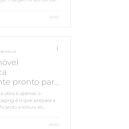
ria.
de leitura
óvel
ca
te pronto para
iliário
a obra é apenas o
taging é o que prepara a
ficando a leitura do
vestimento realizado