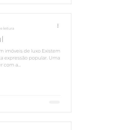
e leitura
l
m imóveis de luxo Existem
sta expressão popular. Uma
r com a...