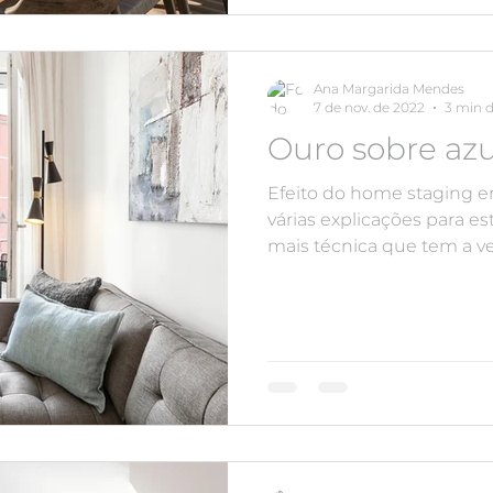
Ana Margarida Mendes
7 de nov. de 2022
3 min d
Ouro sobre azu
Efeito do home staging e
várias explicações para e
mais técnica que tem a ve