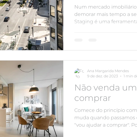
Num mercado imobiliário 
demorar mais tempo a s
Staging é uma ferramenta
Ana Margarida Mendes
9 de dez. de 2023
1 min d
Não venda uma
comprar
Comece do princípio co
muda quando passamos d
"vou ajudar a comprar". 
ajudar...