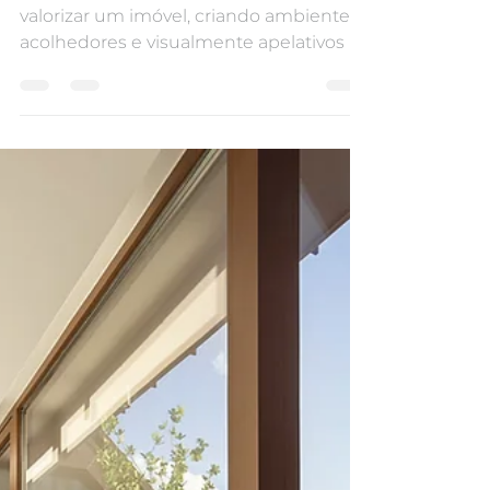
Ana Margarida Mendes
18 de nov. de 2024
2 min de leitura
Home staging: a arte
de valorizar espaços
O Home staging é uma técnica que visa
valorizar um imóvel, criando ambientes
acolhedores e visualmente apelativos