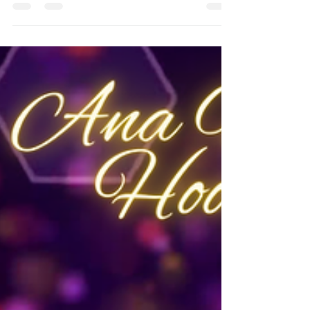
IAHSP® – International Association of
Home Staging Professionals® com o
prémio “Superfecta Winner 2025”, uma
das mais prestigiadas distinções
internacionais no setor do home
staging e design imobiliário