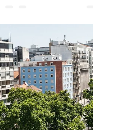
Valorização de Imóveis
de Luxo: A Arte do
Luxury Home Staging
No mercado de imóveis de luxo, cada
detalhe conta. Uma apresentação
impecável é fundamental para destacar
um imóvel e atrair o interesse