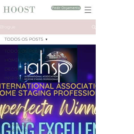
Pedir Orçamento
Blogue
TODOS OS POSTS
TODOS OS POSTS
HOME STAGING
DECORAÇÃO
INSPIRAÇÃO
BEHIND THE
SCENES
espelhos
Press Release
Ferramentas
marketing
imobiliário