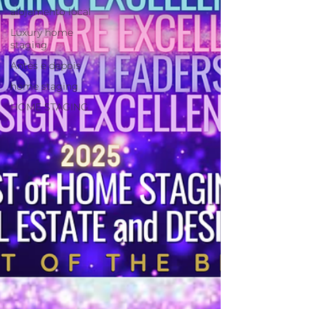
alojamento local
Luxury home
staging
Antes e depois
home staging
HOME STAGING