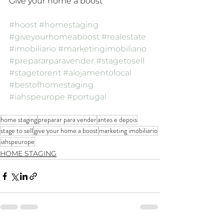
Give your home a boost
#hoost
#homestaging
#giveyourhomeaboost
#realestate
#imobiliario
#marketingimobiliario
#prepararparavender
#stagetosell
#stagetorent
#alojamentolocal
#bestofhomestaging
#iahspeurope
#portugal
home staging
preparar para vender
antes e depois
stage to sell
give your home a boost
marketing imobiliario
iahspeurope
HOME STAGING