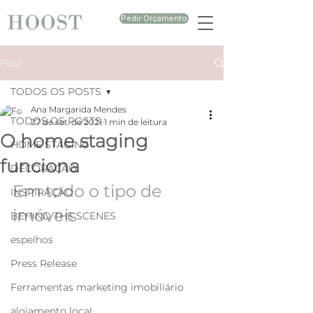
Pedir Orçamento
Post
TODOS OS POSTS
Ana Margarida Mendes
TODOS OS POSTS
27 de set. de 2021
1 min de leitura
O home staging
HOME STAGING
funciona
DECORAÇÃO
Em todo o tipo de 
INSPIRAÇÃO
imóveis
BEHIND THE SCENES
espelhos
Press Release
Ferramentas marketing imobiliário
alojamento local