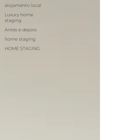
alojamento local
Luxury home
staging
Antes e depois
home staging
HOME STAGING