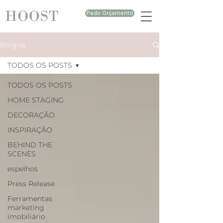
Pedir Orçamento
Blogue
TODOS OS POSTS
TODOS OS POSTS
HOME STAGING
DECORAÇÃO
INSPIRAÇÃO
BEHIND THE
SCENES
espelhos
Press Release
Ferramentas
marketing
imobiliário