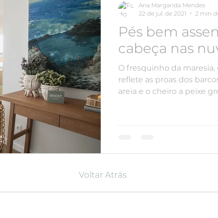
Ana Margarida Mendes
22 de jul. de 2021
2 min de
Pés bem assent
cabeça nas nu
O fresquinho da maresia, 
reflete as proas dos barco
areia e o cheiro a peixe gr
Voltar Atrás