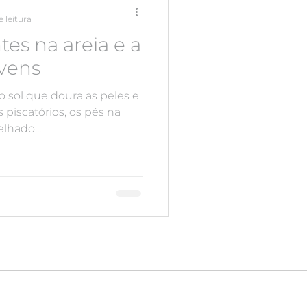
 leitura
es na areia e a
vens
o sol que doura as peles e
s piscatórios, os pés na
elhado...