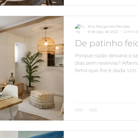
Ana Margarida Mendes
9 de ago. de 2021
2 min d
De patinho feio
Porque razão deixaria o s
dias sem reservas? Alfam
fama que lhe é dada. Um sí