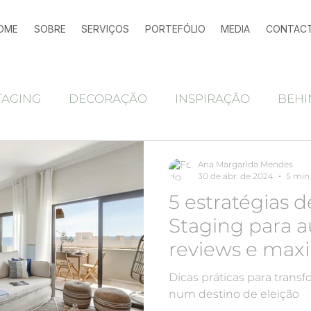
OME
SOBRE
SERVIÇOS
PORTEFÓLIO
MEDIA
CONTAC
TAGING
DECORAÇÃO
INSPIRAÇÃO
BEHI
Ferramentas marketing imobiliário
alojamen
Ana Margarida Mendes
30 de abr. de 2024
5 min 
5 estratégias
Antes e depois
home staging
HOME STAGING
Staging para 
reviews e maxi
ocupação do s
Dicas práticas para trans
local
num destino de eleição