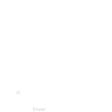
Li e concordei com a
*
7
Política de Privacidade
Aceito
Enviar