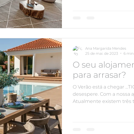
Ana Margarida Mendes
25 de mai. de 2023
6 min 
O seu alojamen
para arrasar?
O Verão está a chegar ...T
desespere. Com a nossa a
Atualmente existem três ti