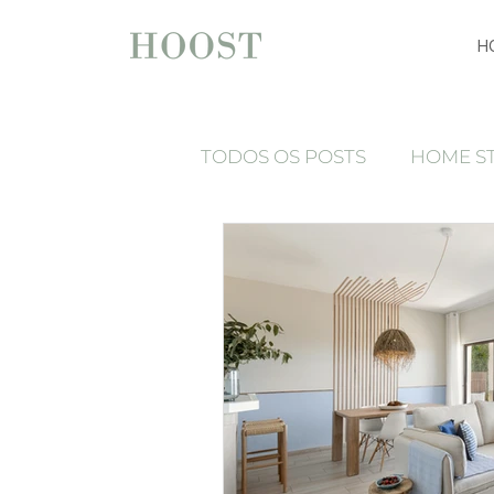
H
TODOS OS POSTS
HOME S
espelhos
Press Release
Luxury home staging