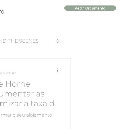
Pedir Orçamento
TO
ND THE SCENES
to local
de leitura
 de Home
aumentar as
mizar a taxa de
eu alojamento
formar o seu alojamento