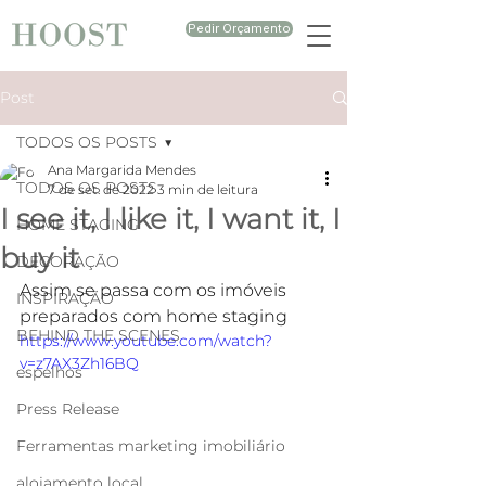
Pedir Orçamento
Post
TODOS OS POSTS
Ana Margarida Mendes
TODOS OS POSTS
7 de set. de 2022
3 min de leitura
I see it, I like it, I want it, I
HOME STAGING
buy it
DECORAÇÃO
Assim se passa com os imóveis 
INSPIRAÇÃO
preparados com home staging
BEHIND THE SCENES
https://www.youtube.com/watch?
v=z7AX3Zh16BQ
espelhos
Press Release
Ferramentas marketing imobiliário
alojamento local