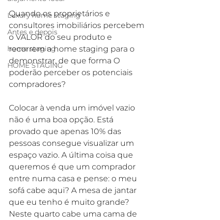
Quando os proprietários e 
Luxury home staging
consultores imobiliários percebem 
Antes e depois
o VALOR do seu produto e 
recorrem a home staging para o 
home staging
demonstrar, de que forma O 
HOME STAGING
poderão perceber os potenciais 
compradores?
Colocar à venda um imóvel vazio 
não é uma boa opção. Está 
provado que apenas 10% das 
pessoas consegue visualizar um 
espaço vazio. A última coisa que 
queremos é que um comprador 
entre numa casa e pense: o meu 
sofá cabe aqui? A mesa de jantar 
que eu tenho é muito grande? 
Neste quarto cabe uma cama de 