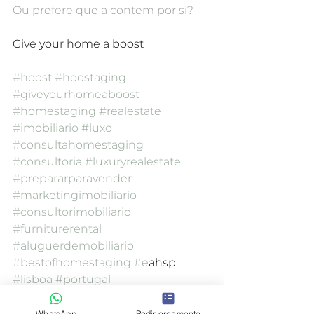
Ou prefere que a contem por si?
Give your home a boost
#hoost
#hoostaging
#giveyourhomeaboost
#homestaging
#realestate
#imobiliario
#luxo
#consultahomestaging
#consultoria
#luxuryrealestate
#prepararparavender
#marketingimobiliario
#consultorimobiliario
#furniturerental
#aluguerdemobiliario
#bestofhomestaging
#e
ahsp 
#lisboa
#portugal
home staging
preparar para vender
antes e depois
WhatsApp
Pedir orçamento