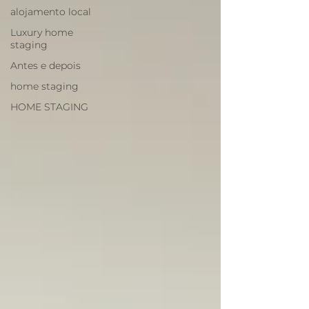
alojamento local
Luxury home
staging
Antes e depois
home staging
HOME STAGING