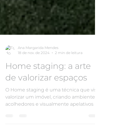
Ana Margarida Mendes
18 de nov. de 2024
2 min de leitura
Home staging: a arte
de valorizar espaços
O Home staging é uma técnica que visa
valorizar um imóvel, criando ambientes
acolhedores e visualmente apelativos