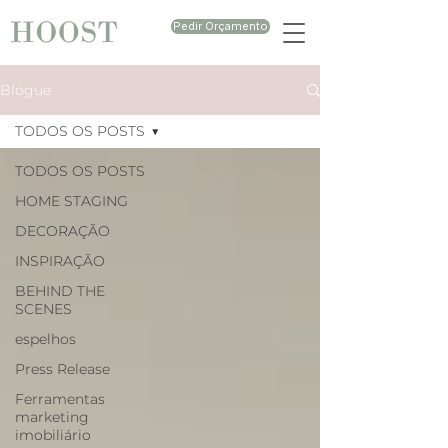
Pedir Orçamento
Blogue
TODOS OS POSTS
TODOS OS POSTS
HOME STAGING
DECORAÇÃO
INSPIRAÇÃO
BEHIND THE
SCENES
espelhos
Press Release
Ferramentas
marketing
imobiliário