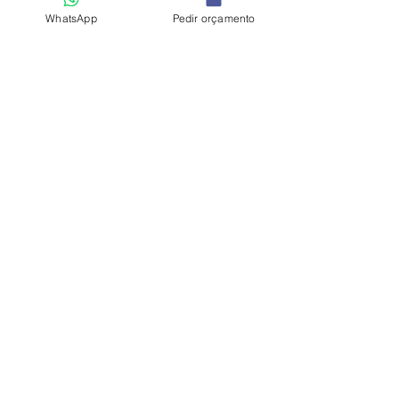
WhatsApp
Pedir orçamento
Política de Privacidade
Li e concordei com a
*
Aceito
Enviar
Explorar
Como Trabalhamos
Antes & Depois
Testemunhos
Vantagens do Home Staging
O que é Home Staging
Porque Trabalhar com a HOOST