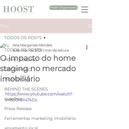
Pedir Orçamento
Post
TODOS OS POSTS
Ana Margarida Mendes
TODOS OS POSTS
9 de mar. de 2021
1 min de leitura
O impacto do home
HOME STAGING
staging no mercado
DECORAÇÃO
imobiliário
INSPIRAÇÃO
BEHIND THE SCENES
https://www.youtube.com/watch?
espelhos
v=Bo0HRI47kDc
Press Release
Ferramentas marketing imobiliário
alojamento local