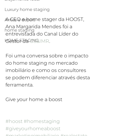
Luxury home staging
A CEO e home stager da HOOST, 
Antes e depois
Ana Margarida Mendes foi a 
home staging
entrevistada do Canal Líder do 
HOME STAGING
Gestor da 
GS&IMR
.
Foi uma conversa sobre o impacto 
do home staging no mercado 
imobiliário e como os consultores 
se podem diferenciar através desta 
ferramenta.
Give your home a boost
#hoost
#homestaging
#giveyourhomeaboost
#marketingimobiliario
#realestate