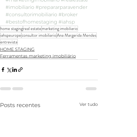
#imobiliario
#prepararparavender
#consultorimobiliario
#broker
#bestofhomestaging
#iahsp
home staging
real estate
marketing imobiliario
iahspeurope
consultor imobiliario
Ana Margarida Mendes
entrevista
HOME STAGING
Ferramentas marketing imobiliário
Ver tudo
Posts recentes